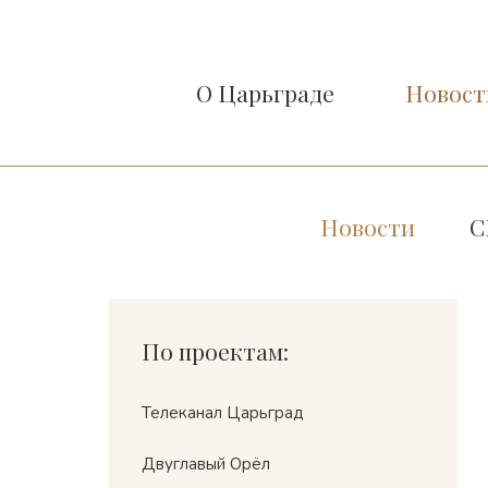
О Царьграде
Новост
Новости
С
По проектам:
Телеканал Царьград
Двуглавый Орёл